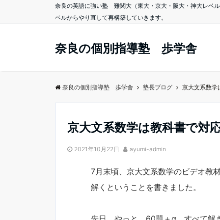
奈良の英語に強い塾 難関大（東大・京大・阪大・神大レベル
ベルからやり直して再構築していきます。
奈良の個別指導塾 歩学舎
奈良の個別指導塾 歩学舎
塾長ブログ
京大文系数学
京大文系数学は教科書で対
2021年10月22日
ayumi-admin
7月末頃、京大文系数学のビデオ教
解くということを書きました。
先日 やっと 60題＋α すべて