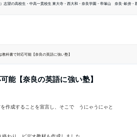
）志望の高校生・中高一貫校生 東大寺・西大和・奈良学園・帝塚山 奈良･畝傍・郡
は教科書で対応可能【奈良の英語に強い塾】
応可能【奈良の英語に強い塾】
材を作成することを宣言し、そこで うにゃうにゃと
解き終わり、ビデオ教材も作成しました。