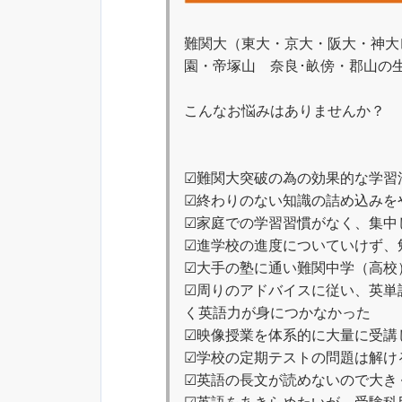
難関大（東大・京大・阪大・神大
園・帝塚山 奈良･畝傍・郡山の
こんなお悩みはありませんか？
☑難関大突破の為の効果的な学習
☑終わりのない知識の詰め込みを
☑家庭での学習習慣がなく、集中
☑進学校の進度についていけず、
☑大手の塾に通い難関中学（高校
☑周りのアドバイスに従い、英単語
く英語力が身につかなかった
☑映像授業を体系的に大量に受講
☑学校の定期テストの問題は解け
☑英語の長文が読めないので大き