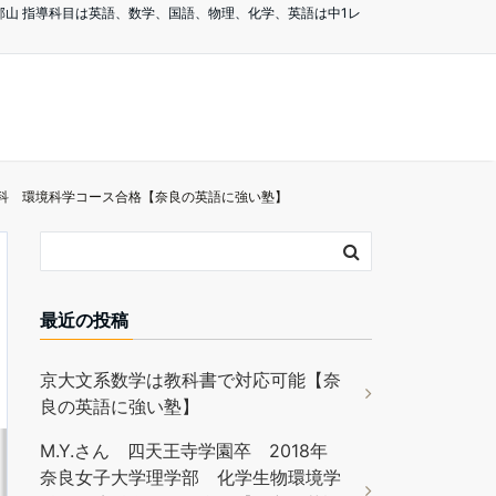
山 指導科目は英語、数学、国語、物理、化学、英語は中1レ
境学科 環境科学コース合格【奈良の英語に強い塾】
最近の投稿
京大文系数学は教科書で対応可能【奈
良の英語に強い塾】
M.Y.さん 四天王寺学園卒 2018年
奈良女子大学理学部 化学生物環境学