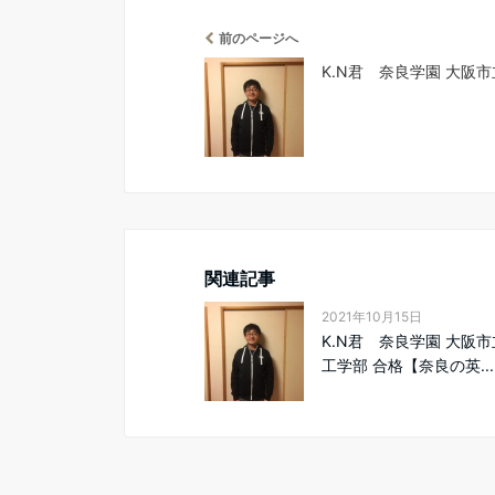
前のページへ
K.N君 奈良学園 大阪
関連記事
2021年10月15日
K.N君 奈良学園 大阪
工学部 合格【奈良の英...