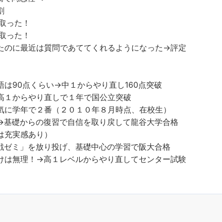
割
取った！
取った！
たのに最近は質問であててくれるようになった→評定
は90点くらい→中１からやり直し160点突破
高１からやり直しで１年で国公立突破
気に学年で２番（２０１０年８月時点、在校生）
→基礎からの復習で自信を取り戻して龍谷大学合格
は充実感あり）
戦ゼミ」を放り投げ、基礎中心の学習で阪大合格
けは無理！→高１レベルからやり直してセンター試験