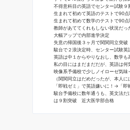
不得意科目の英語でセンター試験９
生まれて初めて英語のテストで90点
生まれて初めて数学のテストで90点
教師があててくれもしない状況だっ
大幅アップで内部進学決定
失意の帰国後３ヶ月で関関同立突破
駿台で２浪決定時、センター試験英語
英語は中１からやりなおし、数学も
私の目にはまだまだだが、英語は何
映像系予備校で少しノイローゼ気味
（関関同立はだめだったが、本人に
「即戦ゼミ」で英語嫌いに！→「即
駿台予備校に数年通うも、英文法だ
は９割突破 近大医学部合格